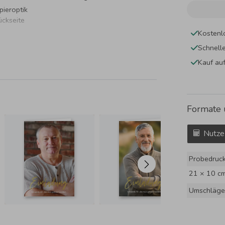
pieroptik
ückseite
Kostenl
Schnell
Kauf au
Formate 
Nutze
Probedruc
21 × 10 c
Umschläge