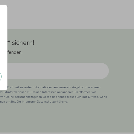
t** sichern!
 Laufenden.
ss wir Dich mit neuesten Informationen aus unserem Angebot informieren
duktinformationen zu Deinen Interessen auf anderen Plattformen wie
 wir Deine personenbezogenen Daten und teilen diese auch mit Dritten, wenn
ionen erhätst Du in unserer Datenschutzerklärung.