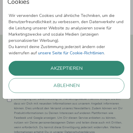
Cookies
Wir verwenden Cookies und ähnliche Techniken, um die
Benutzerfreundlichkeit zu verbessern, den Datenverkehr und
die Leistung unserer Website zu analysieren sowie für
Marketingzwecke und soziale Medien (anzeigen
personalisierter Werbung).
Newsletter abonnieren und 5,00 € Rabatt**
Du kannst deine Zustimmung jederzeit ändern oder
sichern!
widerrufen auf
unsere Seite für Cookie-Richtlinien
.
Melde Dich zu unserem Newsletter an und bleibe auf dem
Laufenden.
AKZEPTIEREN
ABLEHNEN
Einwilligung zur Datennutzung für Marketingzwecke: Hiermit willigst Du ein,
dass wir Dich mit neuesten Informationen aus unserem Angebot informieren
können. Dies umfasst den Versand unseres Newsletters. Zudem können wir Dir
Produktinformationen zu Deinen Interessen auf anderen Plattformen wie
Facebook und Google anzeigen. Um Dir diesen Service anbieten zu können,
nutzen wir Deine personenbezogenen Daten und teilen diese auch mit Dritten,
wenn erforderlich. Du kannst diese Einwilligung jederzeit widerrufen. Weitere
Informationen erhätst Du in unserer Datenschutzerklärung.