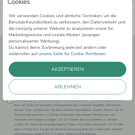
Cookies
Wir verwenden Cookies und ähnliche Techniken, um die
Benutzerfreundlichkeit zu verbessern, den Datenverkehr und
die Leistung unserer Website zu analysieren sowie für
Marketingzwecke und soziale Medien (anzeigen
personalisierter Werbung).
Newsletter abonnieren und 5,00 € Rabatt**
Du kannst deine Zustimmung jederzeit ändern oder
sichern!
widerrufen auf
unsere Seite für Cookie-Richtlinien
.
Melde Dich zu unserem Newsletter an und bleibe auf dem
Laufenden.
AKZEPTIEREN
ABLEHNEN
Einwilligung zur Datennutzung für Marketingzwecke: Hiermit willigst Du ein,
dass wir Dich mit neuesten Informationen aus unserem Angebot informieren
können. Dies umfasst den Versand unseres Newsletters. Zudem können wir Dir
Produktinformationen zu Deinen Interessen auf anderen Plattformen wie
Facebook und Google anzeigen. Um Dir diesen Service anbieten zu können,
nutzen wir Deine personenbezogenen Daten und teilen diese auch mit Dritten,
wenn erforderlich. Du kannst diese Einwilligung jederzeit widerrufen. Weitere
Informationen erhätst Du in unserer Datenschutzerklärung.