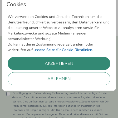
Cookies
Wir verwenden Cookies und ähnliche Techniken, um die
Benutzerfreundlichkeit zu verbessern, den Datenverkehr und
die Leistung unserer Website zu analysieren sowie für
Marketingzwecke und soziale Medien (anzeigen
personalisierter Werbung).
Newsletter abonnieren und 5,00 € Rabatt**
Du kannst deine Zustimmung jederzeit ändern oder
sichern!
widerrufen auf
unsere Seite für Cookie-Richtlinien
.
Melde Dich zu unserem Newsletter an und bleibe auf dem
Laufenden.
AKZEPTIEREN
ABLEHNEN
Einwilligung zur Datennutzung für Marketingzwecke: Hiermit willigst Du ein,
dass wir Dich mit neuesten Informationen aus unserem Angebot informieren
können. Dies umfasst den Versand unseres Newsletters. Zudem können wir Dir
Produktinformationen zu Deinen Interessen auf anderen Plattformen wie
Facebook und Google anzeigen. Um Dir diesen Service anbieten zu können,
nutzen wir Deine personenbezogenen Daten und teilen diese auch mit Dritten,