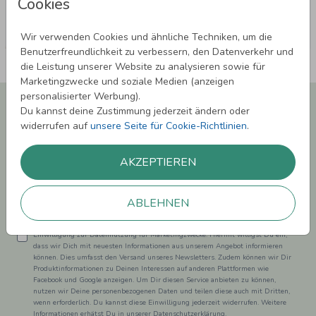
Cookies
Wir verwenden Cookies und ähnliche Techniken, um die
Benutzerfreundlichkeit zu verbessern, den Datenverkehr und
die Leistung unserer Website zu analysieren sowie für
Marketingzwecke und soziale Medien (anzeigen
personalisierter Werbung).
Newsletter abonnieren und 5,00 € Rabatt**
Du kannst deine Zustimmung jederzeit ändern oder
sichern!
widerrufen auf
unsere Seite für Cookie-Richtlinien
.
Melde Dich zu unserem Newsletter an und bleibe auf dem
Laufenden.
AKZEPTIEREN
ABLEHNEN
Einwilligung zur Datennutzung für Marketingzwecke: Hiermit willigst Du ein,
dass wir Dich mit neuesten Informationen aus unserem Angebot informieren
können. Dies umfasst den Versand unseres Newsletters. Zudem können wir Dir
Produktinformationen zu Deinen Interessen auf anderen Plattformen wie
Facebook und Google anzeigen. Um Dir diesen Service anbieten zu können,
nutzen wir Deine personenbezogenen Daten und teilen diese auch mit Dritten,
wenn erforderlich. Du kannst diese Einwilligung jederzeit widerrufen. Weitere
Informationen erhätst Du in unserer Datenschutzerklärung.