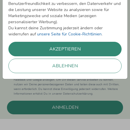
Benutzerfreundlichkeit zu verbessern, den Datenverkehr und
Newsletter abonnieren und 5,00 € Rabatt**
die Leistung unserer Website zu analysieren sowie für
sichern!
Marketingzwecke und soziale Medien (anzeigen
Melde Dich zu unserem Newsletter an und bleibe auf dem
personalisierter Werbung).
Laufenden.
Du kannst deine Zustimmung jederzeit ändern oder
widerrufen auf
unsere Seite für Cookie-Richtlinien
.
AKZEPTIEREN
Einwilligung zur Datennutzung für Marketingzwecke: Hiermit willigst Du ein,
ABLEHNEN
dass wir Dich mit neuesten Informationen aus unserem Angebot informieren
können. Dies umfasst den Versand unseres Newsletters. Zudem können wir Dir
Produktinformationen zu Deinen Interessen auf anderen Plattformen wie
Facebook und Google anzeigen. Um Dir diesen Service anbieten zu können,
nutzen wir Deine personenbezogenen Daten und teilen diese auch mit Dritten,
wenn erforderlich. Du kannst diese Einwilligung jederzeit widerrufen. Weitere
Informationen erhätst Du in unserer Datenschutzerklärung.
ANMELDEN