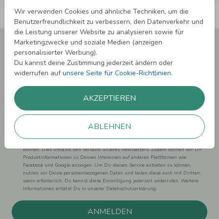
Wir verwenden Cookies und ähnliche Techniken, um die
Benutzerfreundlichkeit zu verbessern, den Datenverkehr und
die Leistung unserer Website zu analysieren sowie für
Newsletter abonnieren und 5,00 € Rabatt**
Marketingzwecke und soziale Medien (anzeigen
sichern!
personalisierter Werbung).
Du kannst deine Zustimmung jederzeit ändern oder
Melde Dich zu unserem Newsletter an und bleibe auf dem
widerrufen auf
unsere Seite für Cookie-Richtlinien
.
Laufenden.
AKZEPTIEREN
ABLEHNEN
Einwilligung zur Datennutzung für Marketingzwecke: Hiermit willigst Du ein,
dass wir Dich mit neuesten Informationen aus unserem Angebot informieren
können. Dies umfasst den Versand unseres Newsletters. Zudem können wir Dir
Produktinformationen zu Deinen Interessen auf anderen Plattformen wie
Facebook und Google anzeigen. Um Dir diesen Service anbieten zu können,
nutzen wir Deine personenbezogenen Daten und teilen diese auch mit Dritten,
wenn erforderlich. Du kannst diese Einwilligung jederzeit widerrufen. Weitere
Informationen erhätst Du in unserer Datenschutzerklärung.
ANMELDEN