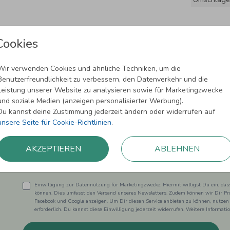
Cookies
Wir verwenden Cookies und ähnliche Techniken, um die
Benutzerfreundlichkeit zu verbessern, den Datenverkehr und die
Leistung unserer Website zu analysieren sowie für Marketingzwecke
und soziale Medien (anzeigen personalisierter Werbung).
Newsletter abonnieren und 5,00 € Rabat
Du kannst deine Zustimmung jederzeit ändern oder widerrufen auf
unsere Seite für Cookie-Richtlinien
.
Melde Dich zu unserem Newsletter an und bleibe auf dem
AKZEPTIEREN
ABLEHNEN
Einwilligung zur Datennutzung für Marketingzwecke: Hiermit willigst Du ein, da
können. Dies umfasst den Versand unseres Newsletters. Zudem können wir Dir Pro
Facebook und Google anzeigen. Um Dir diesen Service anbieten zu können, nutzen
erforderlich. Du kannst diese Einwilligung jederzeit widerrufen. Weitere Informat