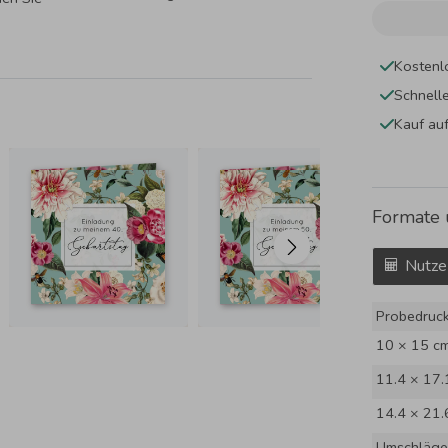
Kostenl
Schnell
Kauf au
Formate 
Nutze
Probedruc
10 × 15 c
11.4 × 17.
14.4 × 21.
Umschläge