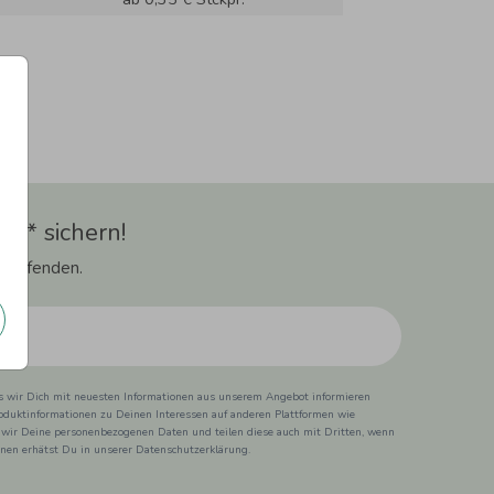
t** sichern!
 Laufenden.
ss wir Dich mit neuesten Informationen aus unserem Angebot informieren
duktinformationen zu Deinen Interessen auf anderen Plattformen wie
 wir Deine personenbezogenen Daten und teilen diese auch mit Dritten, wenn
ionen erhätst Du in unserer Datenschutzerklärung.