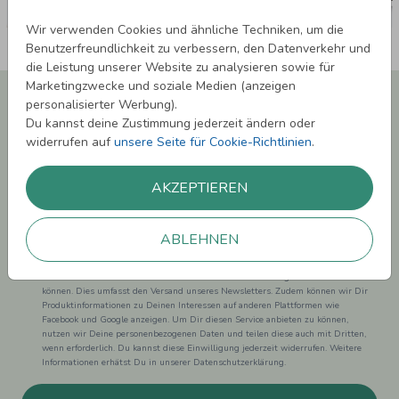
Wir verwenden Cookies und ähnliche Techniken, um die
Benutzerfreundlichkeit zu verbessern, den Datenverkehr und
die Leistung unserer Website zu analysieren sowie für
Marketingzwecke und soziale Medien (anzeigen
Newsletter abonnieren und 5,00 € Rabatt**
personalisierter Werbung).
sichern!
Du kannst deine Zustimmung jederzeit ändern oder
Melde Dich zu unserem Newsletter an und bleibe auf dem
widerrufen auf
unsere Seite für Cookie-Richtlinien
.
Laufenden.
AKZEPTIEREN
ABLEHNEN
Einwilligung zur Datennutzung für Marketingzwecke: Hiermit willigst Du ein,
dass wir Dich mit neuesten Informationen aus unserem Angebot informieren
können. Dies umfasst den Versand unseres Newsletters. Zudem können wir Dir
Produktinformationen zu Deinen Interessen auf anderen Plattformen wie
Facebook und Google anzeigen. Um Dir diesen Service anbieten zu können,
nutzen wir Deine personenbezogenen Daten und teilen diese auch mit Dritten,
wenn erforderlich. Du kannst diese Einwilligung jederzeit widerrufen. Weitere
Informationen erhätst Du in unserer Datenschutzerklärung.