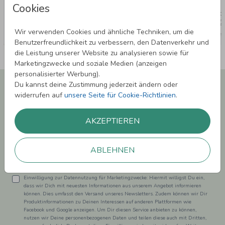
Cookies
Wir verwenden Cookies und ähnliche Techniken, um die
Benutzerfreundlichkeit zu verbessern, den Datenverkehr und
die Leistung unserer Website zu analysieren sowie für
Marketingzwecke und soziale Medien (anzeigen
personalisierter Werbung).
Newsletter abonnieren und 5,00 € Rabatt**
Du kannst deine Zustimmung jederzeit ändern oder
sichern!
widerrufen auf
unsere Seite für Cookie-Richtlinien
.
Melde Dich zu unserem Newsletter an und bleibe auf dem
Laufenden.
AKZEPTIEREN
ABLEHNEN
Einwilligung zur Datennutzung für Marketingzwecke: Hiermit willigst Du ein,
dass wir Dich mit neuesten Informationen aus unserem Angebot informieren
können. Dies umfasst den Versand unseres Newsletters. Zudem können wir Dir
Produktinformationen zu Deinen Interessen auf anderen Plattformen wie
Facebook und Google anzeigen. Um Dir diesen Service anbieten zu können,
nutzen wir Deine personenbezogenen Daten und teilen diese auch mit Dritten,