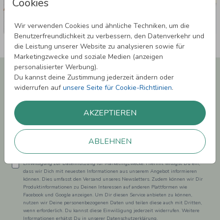
Cookies
Wir verwenden Cookies und ähnliche Techniken, um die
Benutzerfreundlichkeit zu verbessern, den Datenverkehr und
die Leistung unserer Website zu analysieren sowie für
Marketingzwecke und soziale Medien (anzeigen
personalisierter Werbung).
Newsletter abonnieren und 5,00 € Rabatt**
Du kannst deine Zustimmung jederzeit ändern oder
sichern!
widerrufen auf
unsere Seite für Cookie-Richtlinien
.
Melde Dich zu unserem Newsletter an und bleibe auf dem
Laufenden.
AKZEPTIEREN
ABLEHNEN
Einwilligung zur Datennutzung für Marketingzwecke: Hiermit willigst Du ein,
dass wir Dich mit neuesten Informationen aus unserem Angebot informieren
können. Dies umfasst den Versand unseres Newsletters. Zudem können wir Dir
Produktinformationen zu Deinen Interessen auf anderen Plattformen wie
Facebook und Google anzeigen. Um Dir diesen Service anbieten zu können,
nutzen wir Deine personenbezogenen Daten und teilen diese auch mit Dritten,
wenn erforderlich. Du kannst diese Einwilligung jederzeit widerrufen. Weitere
Informationen erhätst Du in unserer Datenschutzerklärung.