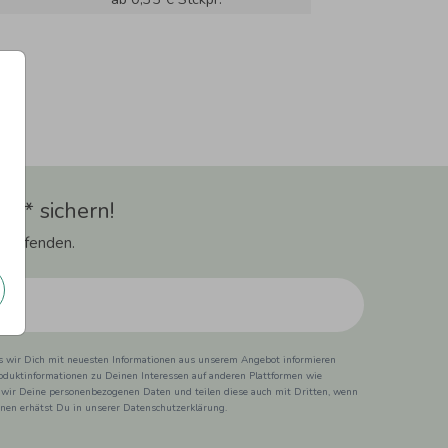
t** sichern!
 Laufenden.
ss wir Dich mit neuesten Informationen aus unserem Angebot informieren
duktinformationen zu Deinen Interessen auf anderen Plattformen wie
 wir Deine personenbezogenen Daten und teilen diese auch mit Dritten, wenn
ionen erhätst Du in unserer Datenschutzerklärung.