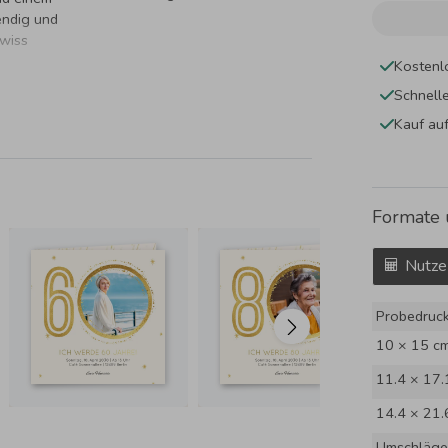
endig und
ewiss
Kostenl
Schnell
Kauf au
Formate 
Nutze
Probedruc
10 × 15 c
11.4 × 17.
14.4 × 21.
Umschläge