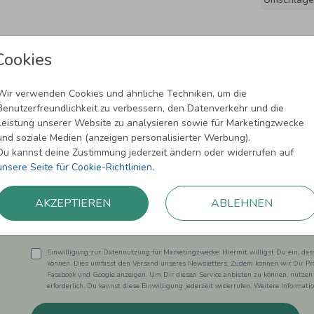
Cookies
Wir verwenden Cookies und ähnliche Techniken, um die
Benutzerfreundlichkeit zu verbessern, den Datenverkehr und die
Leistung unserer Website zu analysieren sowie für Marketingzwecke
und soziale Medien (anzeigen personalisierter Werbung).
Newsletter abonnieren und 5,00 € Rabat
Du kannst deine Zustimmung jederzeit ändern oder widerrufen auf
unsere Seite für Cookie-Richtlinien
.
Melde Dich zu unserem Newsletter an und bleibe auf dem
AKZEPTIEREN
ABLEHNEN
Einwilligung zur Datennutzung für Marketingzwecke: Hiermit willigst Du ein, da
können. Dies umfasst den Versand unseres Newsletters. Zudem können wir Dir Pro
Facebook und Google anzeigen. Um Dir diesen Service anbieten zu können, nutzen
erforderlich. Du kannst diese Einwilligung jederzeit widerrufen. Weitere Informat