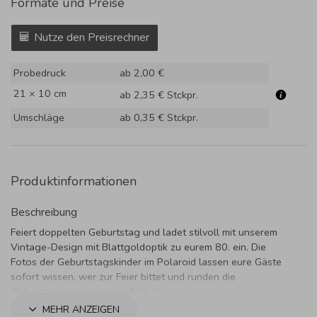
Formate und Preise
Nutze den Preisrechner
Probedruck
ab 2,00 €
21 × 10 cm
ab 2,35 €
Stckpr.
Umschläge
ab 0,35 €
Stckpr.
Produktinformationen
Beschreibung
Feiert doppelten Geburtstag und ladet stilvoll mit unserem
Vintage-Design mit Blattgoldoptik zu eurem 80. ein. Die
Fotos der Geburtstagskinder im Polaroid lassen eure Gäste
sofort wissen, wer zur Feier bittet und runden die
Geburtstagseinladung perfekt ab.
MEHR ANZEIGEN