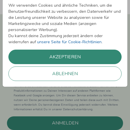
Wir verwenden Cookies und ähnliche Techniken, um die
Benutzerfreundlichkeit zu verbessern, den Datenverkehr und
die Leistung unserer Website zu analysieren sowie für
Newsletter abonnieren und 5,00 € Rabatt**
Marketingzwecke und soziale Medien (anzeigen
sichern!
personalisierter Werbung).
Du kannst deine Zustimmung jederzeit ändern oder
Melde Dich zu unserem Newsletter an und bleibe auf dem
widerrufen auf
unsere Seite für Cookie-Richtlinien
.
Laufenden.
AKZEPTIEREN
ABLEHNEN
Einwilligung zur Datennutzung für Marketingzwecke: Hiermit willigst Du ein,
dass wir Dich mit neuesten Informationen aus unserem Angebot informieren
können. Dies umfasst den Versand unseres Newsletters. Zudem können wir Dir
Produktinformationen zu Deinen Interessen auf anderen Plattformen wie
Facebook und Google anzeigen. Um Dir diesen Service anbieten zu können,
nutzen wir Deine personenbezogenen Daten und teilen diese auch mit Dritten,
wenn erforderlich. Du kannst diese Einwilligung jederzeit widerrufen. Weitere
Informationen erhätst Du in unserer Datenschutzerklärung.
ANMELDEN