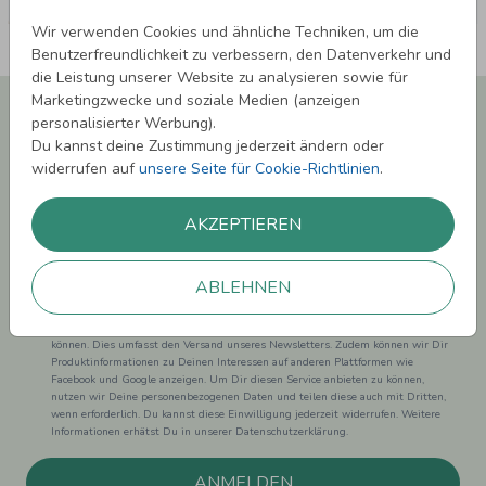
Wir verwenden Cookies und ähnliche Techniken, um die
Benutzerfreundlichkeit zu verbessern, den Datenverkehr und
die Leistung unserer Website zu analysieren sowie für
Marketingzwecke und soziale Medien (anzeigen
Newsletter abonnieren und 5,00 € Rabatt**
personalisierter Werbung).
sichern!
Du kannst deine Zustimmung jederzeit ändern oder
Melde Dich zu unserem Newsletter an und bleibe auf dem
widerrufen auf
unsere Seite für Cookie-Richtlinien
.
Laufenden.
AKZEPTIEREN
ABLEHNEN
Einwilligung zur Datennutzung für Marketingzwecke: Hiermit willigst Du ein,
dass wir Dich mit neuesten Informationen aus unserem Angebot informieren
können. Dies umfasst den Versand unseres Newsletters. Zudem können wir Dir
Produktinformationen zu Deinen Interessen auf anderen Plattformen wie
Facebook und Google anzeigen. Um Dir diesen Service anbieten zu können,
nutzen wir Deine personenbezogenen Daten und teilen diese auch mit Dritten,
wenn erforderlich. Du kannst diese Einwilligung jederzeit widerrufen. Weitere
Informationen erhätst Du in unserer Datenschutzerklärung.
ANMELDEN