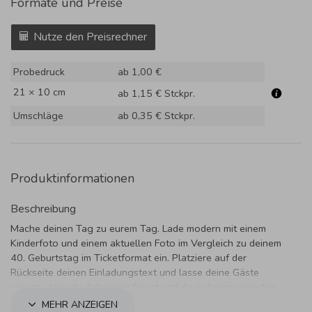
Formate und Preise
Nutze den Preisrechner
Probedruck
ab 1,00 €
21 × 10 cm
ab 1,15 €
Stckpr.
Umschläge
ab 0,35 €
Stckpr.
Produktinformationen
Beschreibung
Mache deinen Tag zu eurem Tag. Lade modern mit einem
Kinderfoto und einem aktuellen Foto im Vergleich zu deinem
40. Geburtstag im Ticketformat ein. Platziere auf der
Rückseite deinen Einladungstext und lasse deine Gäste
wissen, dass du dich riesig freust und du es kaum erwarten
kannst.
MEHR ANZEIGEN