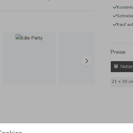
Kostenl
Schnell
Kauf au
Preise
Nutze
21 × 30 c