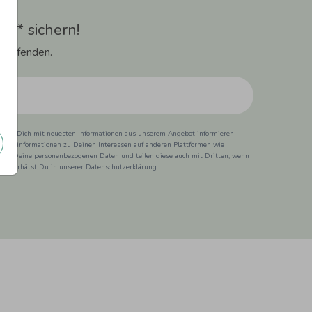
t** sichern!
 Laufenden.
ss wir Dich mit neuesten Informationen aus unserem Angebot informieren
duktinformationen zu Deinen Interessen auf anderen Plattformen wie
 wir Deine personenbezogenen Daten und teilen diese auch mit Dritten, wenn
ionen erhätst Du in unserer Datenschutzerklärung.