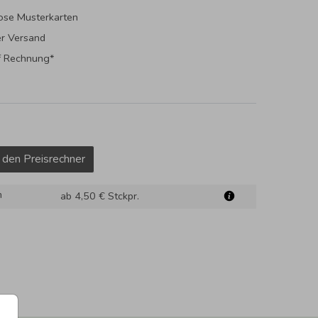
ose Musterkarten
er Versand
f Rechnung*
 den Preisrechner
m
ab 4,50 €
Stckpr.