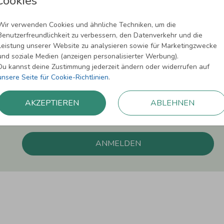
Cookies
Newsletter abonnieren und 5,00 € Rabat
Wir verwenden Cookies und ähnliche Techniken, um die
Benutzerfreundlichkeit zu verbessern, den Datenverkehr und die
Melde Dich zu unserem Newsletter an und bleibe auf dem
Leistung unserer Website zu analysieren sowie für Marketingzwecke
und soziale Medien (anzeigen personalisierter Werbung).
Du kannst deine Zustimmung jederzeit ändern oder widerrufen auf
unsere Seite für Cookie-Richtlinien
.
Einwilligung zur Datennutzung für Marketingzwecke: Hiermit willigst Du ein, da
AKZEPTIEREN
ABLEHNEN
können. Dies umfasst den Versand unseres Newsletters. Zudem können wir Dir Pro
Facebook und Google anzeigen. Um Dir diesen Service anbieten zu können, nutzen
erforderlich. Du kannst diese Einwilligung jederzeit widerrufen. Weitere Informat
ANMELDEN