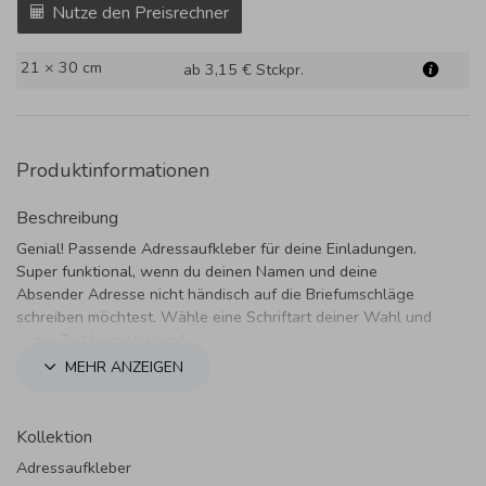
Nutze den Preisrechner
21 × 30 cm
ab 3,15 €
Stckpr.
Produktinformationen
Beschreibung
Genial! Passende Adressaufkleber für deine Einladungen.
Super funktional, wenn du deinen Namen und deine
Absender Adresse nicht händisch auf die Briefumschläge
schreiben möchtest. Wähle eine Schriftart deiner Wahl und
spare Zeit beim Versand.
MEHR ANZEIGEN
Kollektion
Adressaufkleber