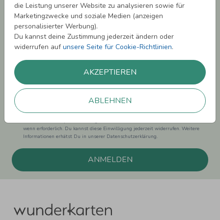
die Leistung unserer Website zu analysieren sowie für
Melde Dich zu unserem Newsletter an und bleibe auf dem
Marketingzwecke und soziale Medien (anzeigen
Laufenden.
personalisierter Werbung).
Du kannst deine Zustimmung jederzeit ändern oder
widerrufen auf
unsere Seite für Cookie-Richtlinien
.
AKZEPTIEREN
Einwilligung zur Datennutzung für Marketingzwecke: Hiermit willigst Du ein,
dass wir Dich mit neuesten Informationen aus unserem Angebot informieren
können. Dies umfasst den Versand unseres Newsletters. Zudem können wir Dir
ABLEHNEN
Produktinformationen zu Deinen Interessen auf anderen Plattformen wie
Facebook und Google anzeigen. Um Dir diesen Service anbieten zu können,
nutzen wir Deine personenbezogenen Daten und teilen diese auch mit Dritten,
wenn erforderlich. Du kannst diese Einwilligung jederzeit widerrufen. Weitere
Informationen erhätst Du in unserer Datenschutzerklärung.
ANMELDEN