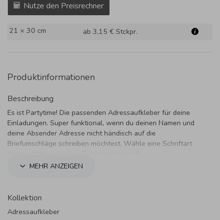
Nutze den Preisrechner
21 × 30 cm
ab 3,15 €
Stckpr.
Produktinformationen
Beschreibung
Es ist Partytime! Die passenden Adressaufkleber für deine
Einladungen. Super funktional, wenn du deinen Namen und
deine Absender Adresse nicht händisch auf die
Briefumschläge schreiben möchtest. Wähle eine Schriftart
deiner Wahl und spare Zeit beim Versand.
MEHR ANZEIGEN
Kollektion
Adressaufkleber