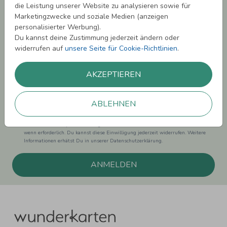
die Leistung unserer Website zu analysieren sowie für
Melde Dich zu unserem Newsletter an und bleibe auf dem
Marketingzwecke und soziale Medien (anzeigen
Laufenden.
personalisierter Werbung).
Du kannst deine Zustimmung jederzeit ändern oder
widerrufen auf
unsere Seite für Cookie-Richtlinien
.
AKZEPTIEREN
Einwilligung zur Datennutzung für Marketingzwecke: Hiermit willigst Du ein,
dass wir Dich mit neuesten Informationen aus unserem Angebot informieren
können. Dies umfasst den Versand unseres Newsletters. Zudem können wir Dir
ABLEHNEN
Produktinformationen zu Deinen Interessen auf anderen Plattformen wie
Facebook und Google anzeigen. Um Dir diesen Service anbieten zu können,
nutzen wir Deine personenbezogenen Daten und teilen diese auch mit Dritten,
wenn erforderlich. Du kannst diese Einwilligung jederzeit widerrufen. Weitere
Informationen erhätst Du in unserer Datenschutzerklärung.
ANMELDEN