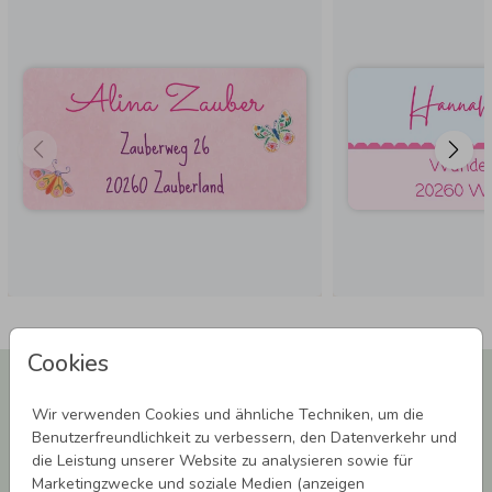
Cookies
Newsletter abonnieren und 5,00 € Rabatt**
sichern!
Wir verwenden Cookies und ähnliche Techniken, um die
Melde Dich zu unserem Newsletter an und bleibe auf dem
Benutzerfreundlichkeit zu verbessern, den Datenverkehr und
Laufenden.
die Leistung unserer Website zu analysieren sowie für
Marketingzwecke und soziale Medien (anzeigen