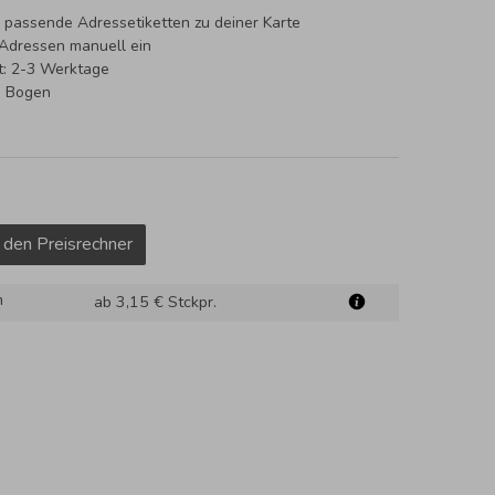
 passende Adressetiketten zu deiner Karte
 Adressen manuell ein
it: 2-3 Werktage
o Bogen
 den Preisrechner
m
ab 3,15 €
Stckpr.