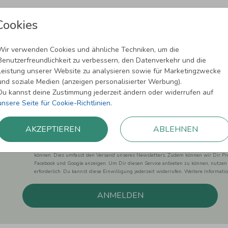
Cookies
Wir verwenden Cookies und ähnliche Techniken, um die
Benutzerfreundlichkeit zu verbessern, den Datenverkehr und die
Newsletter abonnieren und 5,00 € Rabat
Leistung unserer Website zu analysieren sowie für Marketingzwecke
und soziale Medien (anzeigen personalisierter Werbung).
Melde Dich zu unserem Newsletter an und bleibe auf dem
Du kannst deine Zustimmung jederzeit ändern oder widerrufen auf
unsere Seite für Cookie-Richtlinien
.
AKZEPTIEREN
ABLEHNEN
Einwilligung zur Datennutzung für Marketingzwecke: Hiermit willigst Du ein, da
können. Dies umfasst den Versand unseres Newsletters. Zudem können wir Dir Pro
Facebook und Google anzeigen. Um Dir diesen Service anbieten zu können, nutzen
erforderlich. Du kannst diese Einwilligung jederzeit widerrufen. Weitere Informat
ANMELDEN