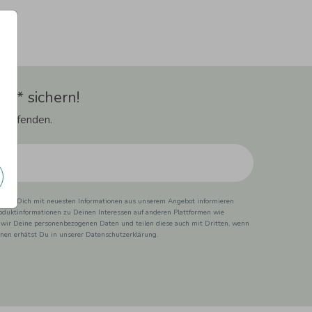
t** sichern!
 Laufenden.
ss wir Dich mit neuesten Informationen aus unserem Angebot informieren
duktinformationen zu Deinen Interessen auf anderen Plattformen wie
 wir Deine personenbezogenen Daten und teilen diese auch mit Dritten, wenn
ionen erhätst Du in unserer Datenschutzerklärung.