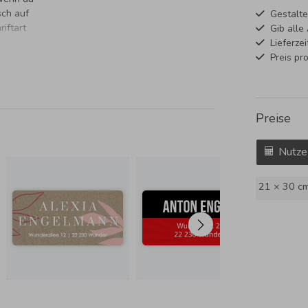
sch auf
Gestalte
iftart
Gib alle
Lieferze
Preis pr
Preise
Nutze
21 × 30 c