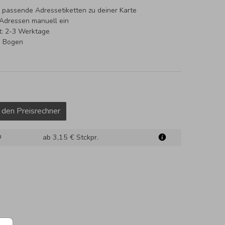
 passende Adressetiketten zu deiner Karte
 Adressen manuell ein
it: 2-3 Werktage
o Bogen
 den Preisrechner
m
ab 3,15 €
Stckpr.