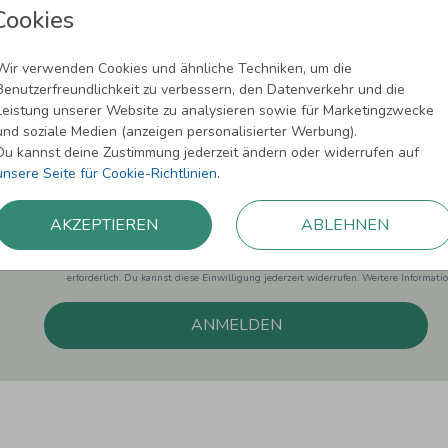
Cookies
Wir verwenden Cookies und ähnliche Techniken, um die
Newsletter abonnieren und 5,00 € Rabat
Benutzerfreundlichkeit zu verbessern, den Datenverkehr und die
Leistung unserer Website zu analysieren sowie für Marketingzwecke
Melde Dich zu unserem Newsletter an und bleibe auf dem
und soziale Medien (anzeigen personalisierter Werbung).
Du kannst deine Zustimmung jederzeit ändern oder widerrufen auf
unsere Seite für Cookie-Richtlinien
.
AKZEPTIEREN
ABLEHNEN
Einwilligung zur Datennutzung für Marketingzwecke: Hiermit willigst Du ein, da
können. Dies umfasst den Versand unseres Newsletters. Zudem können wir Dir Pro
Facebook und Google anzeigen. Um Dir diesen Service anbieten zu können, nutzen
erforderlich. Du kannst diese Einwilligung jederzeit widerrufen. Weitere Informat
ANMELDEN