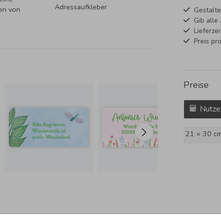
Adressaufkleber
sen von
Gestalte
Gib alle
Lieferze
Preis pr
Preise
Nutze
21 × 30 c