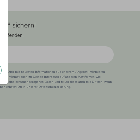
t** sichern!
 Laufenden.
ss wir Dich mit neuesten Informationen aus unserem Angebot informieren
duktinformationen zu Deinen Interessen auf anderen Plattformen wie
 wir Deine personenbezogenen Daten und teilen diese auch mit Dritten, wenn
ionen erhätst Du in unserer Datenschutzerklärung.