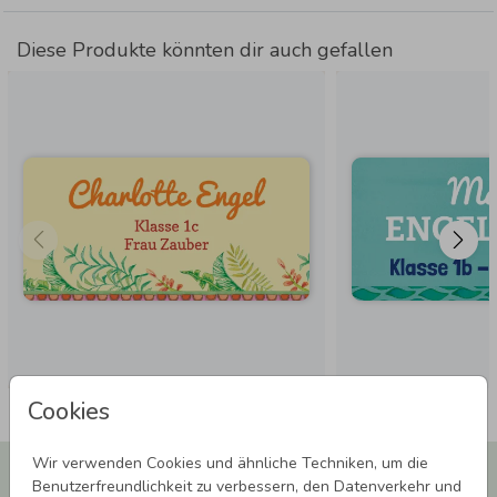
Diese Produkte könnten dir auch gefallen
Cookies
Wir verwenden Cookies und ähnliche Techniken, um die
Newsletter abonnieren und 5,00 € Rabatt**
Benutzerfreundlichkeit zu verbessern, den Datenverkehr und
sichern!