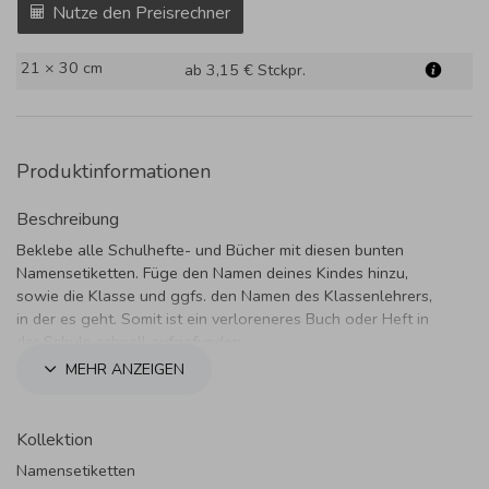
Nutze den Preisrechner
21 × 30 cm
ab 3,15 €
Stckpr.
Produktinformationen
Beschreibung
Beklebe alle Schulhefte- und Bücher mit diesen bunten
Namensetiketten. Füge den Namen deines Kindes hinzu,
sowie die Klasse und ggfs. den Namen des Klassenlehrers,
in der es geht. Somit ist ein verloreneres Buch oder Heft in
der Schule schnell aufgefunden.
MEHR ANZEIGEN
Kollektion
Namensetiketten