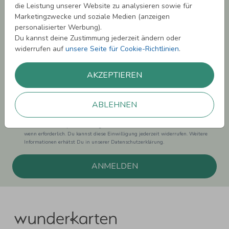
die Leistung unserer Website zu analysieren sowie für
Melde Dich zu unserem Newsletter an und bleibe auf dem
Marketingzwecke und soziale Medien (anzeigen
Laufenden.
personalisierter Werbung).
Du kannst deine Zustimmung jederzeit ändern oder
widerrufen auf
unsere Seite für Cookie-Richtlinien
.
AKZEPTIEREN
Einwilligung zur Datennutzung für Marketingzwecke: Hiermit willigst Du ein,
dass wir Dich mit neuesten Informationen aus unserem Angebot informieren
können. Dies umfasst den Versand unseres Newsletters. Zudem können wir Dir
ABLEHNEN
Produktinformationen zu Deinen Interessen auf anderen Plattformen wie
Facebook und Google anzeigen. Um Dir diesen Service anbieten zu können,
nutzen wir Deine personenbezogenen Daten und teilen diese auch mit Dritten,
wenn erforderlich. Du kannst diese Einwilligung jederzeit widerrufen. Weitere
Informationen erhätst Du in unserer Datenschutzerklärung.
ANMELDEN