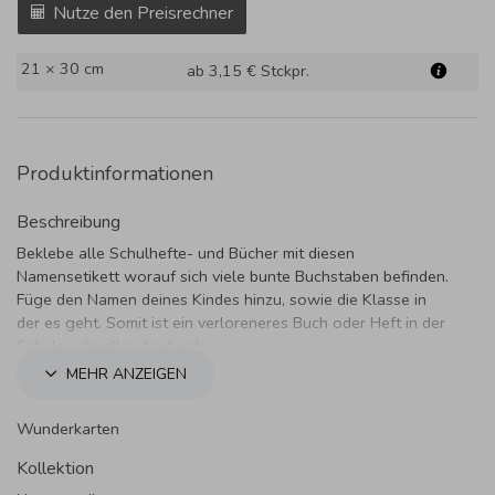
Nutze den Preisrechner
21 × 30 cm
ab 3,15 €
Stckpr.
Produktinformationen
Beschreibung
Beklebe alle Schulhefte- und Bücher mit diesen
Namensetikett worauf sich viele bunte Buchstaben befinden.
Füge den Namen deines Kindes hinzu, sowie die Klasse in
der es geht. Somit ist ein verloreneres Buch oder Heft in der
Schule schnell aufgefunden.
MEHR ANZEIGEN
Wunderkarten
Kollektion