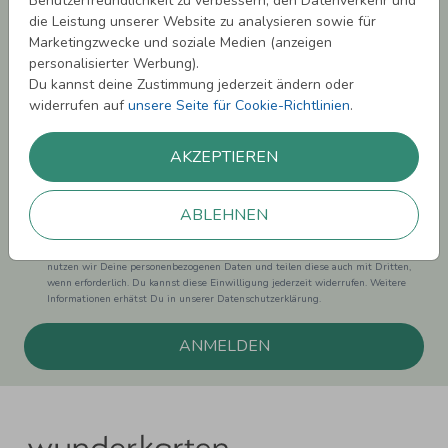
Benutzerfreundlichkeit zu verbessern, den Datenverkehr und
sichern!
die Leistung unserer Website zu analysieren sowie für
Marketingzwecke und soziale Medien (anzeigen
Melde Dich zu unserem Newsletter an und bleibe auf dem
personalisierter Werbung).
Laufenden.
Du kannst deine Zustimmung jederzeit ändern oder
widerrufen auf
unsere Seite für Cookie-Richtlinien
.
AKZEPTIEREN
Einwilligung zur Datennutzung für Marketingzwecke: Hiermit willigst Du ein,
dass wir Dich mit neuesten Informationen aus unserem Angebot informieren
ABLEHNEN
können. Dies umfasst den Versand unseres Newsletters. Zudem können wir Dir
Produktinformationen zu Deinen Interessen auf anderen Plattformen wie
Facebook und Google anzeigen. Um Dir diesen Service anbieten zu können,
nutzen wir Deine personenbezogenen Daten und teilen diese auch mit Dritten,
wenn erforderlich. Du kannst diese Einwilligung jederzeit widerrufen. Weitere
Informationen erhätst Du in unserer Datenschutzerklärung.
ANMELDEN