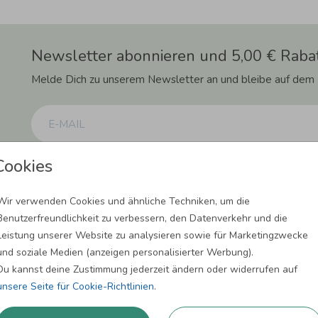
Newsletter abonnieren und 5,00 € Rabat
Melde Dich zu unserem Newsletter an und bleibe auf dem
Cookies
Einwilligung zur Datennutzung für Marketingzwecke: Hiermit willigst Du ein, da
können. Dies umfasst den Versand unseres Newsletters. Zudem können wir Dir Pro
Facebook und Google anzeigen. Um Dir diesen Service anbieten zu können, nutzen
erforderlich. Du kannst diese Einwilligung jederzeit widerrufen. Weitere Informat
Wir verwenden Cookies und ähnliche Techniken, um die
Benutzerfreundlichkeit zu verbessern, den Datenverkehr und die
ANMELDEN
Leistung unserer Website zu analysieren sowie für Marketingzwecke
und soziale Medien (anzeigen personalisierter Werbung).
Du kannst deine Zustimmung jederzeit ändern oder widerrufen auf
unsere Seite für Cookie-Richtlinien
.