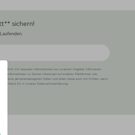
t** sichern!
 Laufenden.
ss wir Dich mit neuesten Informationen aus unserem Angebot informieren
duktinformationen zu Deinen Interessen auf anderen Plattformen wie
 wir Deine personenbezogenen Daten und teilen diese auch mit Dritten, wenn
ionen erhätst Du in unserer Datenschutzerklärung.