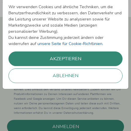
Wir verwenden Cookies und ähnliche Techniken, um die
Benutzerfreundlichkeit zu verbessern, den Datenverkehr und
die Leistung unserer Website zu analysieren sowie für
Newsletter abonnieren und 5,00 € Rabatt**
Marketingzwecke und soziale Medien (anzeigen
sichern!
personalisierter Werbung).
Du kannst deine Zustimmung jederzeit ändern oder
Melde Dich zu unserem Newsletter an und bleibe auf dem
widerrufen auf
unsere Seite für Cookie-Richtlinien
.
Laufenden.
AKZEPTIEREN
ABLEHNEN
Einwilligung zur Datennutzung für Marketingzwecke: Hiermit willigst Du ein,
dass wir Dich mit neuesten Informationen aus unserem Angebot informieren
können. Dies umfasst den Versand unseres Newsletters. Zudem können wir Dir
Produktinformationen zu Deinen Interessen auf anderen Plattformen wie
Facebook und Google anzeigen. Um Dir diesen Service anbieten zu können,
nutzen wir Deine personenbezogenen Daten und teilen diese auch mit Dritten,
wenn erforderlich. Du kannst diese Einwilligung jederzeit widerrufen. Weitere
Informationen erhätst Du in unserer Datenschutzerklärung.
ANMELDEN