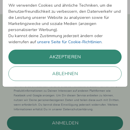
Wir verwenden Cookies und ähnliche Techniken, um die
Benutzerfreundlichkeit zu verbessern, den Datenverkehr und
die Leistung unserer Website zu analysieren sowie für
Newsletter abonnieren und 5,00 € Rabatt**
Marketingzwecke und soziale Medien (anzeigen
sichern!
personalisierter Werbung).
Du kannst deine Zustimmung jederzeit ändern oder
Melde Dich zu unserem Newsletter an und bleibe auf dem
widerrufen auf
unsere Seite für Cookie-Richtlinien
.
Laufenden.
AKZEPTIEREN
ABLEHNEN
Einwilligung zur Datennutzung für Marketingzwecke: Hiermit willigst Du ein,
dass wir Dich mit neuesten Informationen aus unserem Angebot informieren
können. Dies umfasst den Versand unseres Newsletters. Zudem können wir Dir
Produktinformationen zu Deinen Interessen auf anderen Plattformen wie
Facebook und Google anzeigen. Um Dir diesen Service anbieten zu können,
nutzen wir Deine personenbezogenen Daten und teilen diese auch mit Dritten,
wenn erforderlich. Du kannst diese Einwilligung jederzeit widerrufen. Weitere
Informationen erhätst Du in unserer Datenschutzerklärung.
ANMELDEN