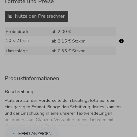
Formate und Preise
Nutze den Preisrechner
Probedruck
ab 2,00 €
10 × 21 cm
ab 2,15 €
Stckpr.
Umschläge
ab 0,35 €
Stckpr.
Produktinformationen
Beschreibung
Platziere auf der Vorderseite dein Lieblingsfoto auf dem
einzigartigen Format. Bringe den Schriftzug deines Namens
und der Einschulung in eine unserer Textveredelungen
besonders zum Glänzen. Verzaubere deine Liebsten mit
dieser einzigartigen Einladungskarte. Erlebe eine
herausragenden neuen Lebensabschnitt.
MEHR ANZEIGEN