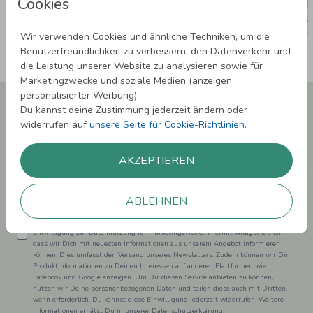
Cookies
Wir verwenden Cookies und ähnliche Techniken, um die
Benutzerfreundlichkeit zu verbessern, den Datenverkehr und
die Leistung unserer Website zu analysieren sowie für
Marketingzwecke und soziale Medien (anzeigen
personalisierter Werbung).
Newsletter abonnieren und 5,00 € Rabatt**
Du kannst deine Zustimmung jederzeit ändern oder
sichern!
widerrufen auf
unsere Seite für Cookie-Richtlinien
.
Melde Dich zu unserem Newsletter an und bleibe auf dem
Laufenden.
AKZEPTIEREN
ABLEHNEN
Einwilligung zur Datennutzung für Marketingzwecke: Hiermit willigst Du ein,
dass wir Dich mit neuesten Informationen aus unserem Angebot informieren
können. Dies umfasst den Versand unseres Newsletters. Zudem können wir Dir
Produktinformationen zu Deinen Interessen auf anderen Plattformen wie
Facebook und Google anzeigen. Um Dir diesen Service anbieten zu können,
nutzen wir Deine personenbezogenen Daten und teilen diese auch mit Dritten,
wenn erforderlich. Du kannst diese Einwilligung jederzeit widerrufen. Weitere
Informationen erhätst Du in unserer Datenschutzerklärung.