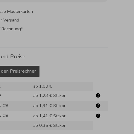
ose Musterkarten
er Versand
f Rechnung*
und Preise
 den Preisrechner
k
ab 1,00 €
m
ab 1,23 €
Stckpr.
1 cm
ab 1,31 €
Stckpr.
6 cm
ab 1,41 €
Stckpr.
ab 0,35 €
Stckpr.