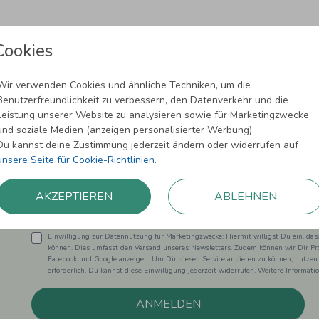
Cookies
Wir verwenden Cookies und ähnliche Techniken, um die
Benutzerfreundlichkeit zu verbessern, den Datenverkehr und die
Leistung unserer Website zu analysieren sowie für Marketingzwecke
Newsletter abonnieren und 5,00 € Rabat
und soziale Medien (anzeigen personalisierter Werbung).
Du kannst deine Zustimmung jederzeit ändern oder widerrufen auf
Melde Dich zu unserem Newsletter an und bleibe auf dem
unsere Seite für Cookie-Richtlinien
.
AKZEPTIEREN
ABLEHNEN
Einwilligung zur Datennutzung für Marketingzwecke: Hiermit willigst Du ein, da
können. Dies umfasst den Versand unseres Newsletters. Zudem können wir Dir Pro
Facebook und Google anzeigen. Um Dir diesen Service anbieten zu können, nutzen
erforderlich. Du kannst diese Einwilligung jederzeit widerrufen. Weitere Informat
ANMELDEN