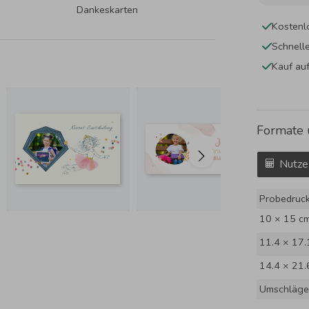
Dankeskarten
Kostenl
Schnell
Kauf au
Formate 
Nutze
Probedruc
10 × 15 c
11.4 × 17.
14.4 × 21.
Umschläge