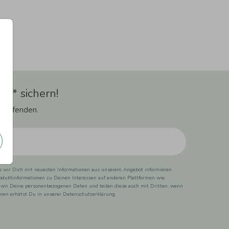
t** sichern!
 Laufenden.
ss wir Dich mit neuesten Informationen aus unserem Angebot informieren
duktinformationen zu Deinen Interessen auf anderen Plattformen wie
 wir Deine personenbezogenen Daten und teilen diese auch mit Dritten, wenn
ionen erhätst Du in unserer Datenschutzerklärung.