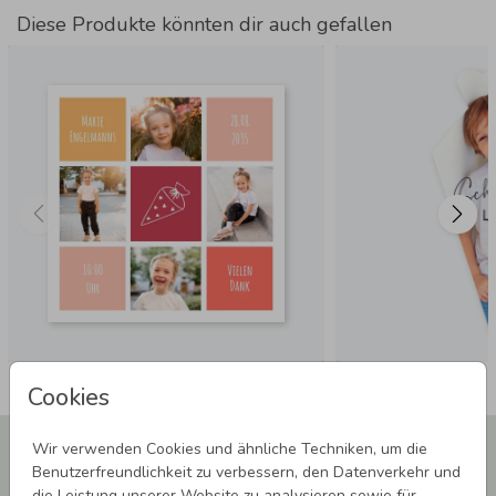
Diese Produkte könnten dir auch gefallen
Cookies
Newsletter abonnieren und 5,00 € Rabatt**
Wir verwenden Cookies und ähnliche Techniken, um die
sichern!
Benutzerfreundlichkeit zu verbessern, den Datenverkehr und
die Leistung unserer Website zu analysieren sowie für