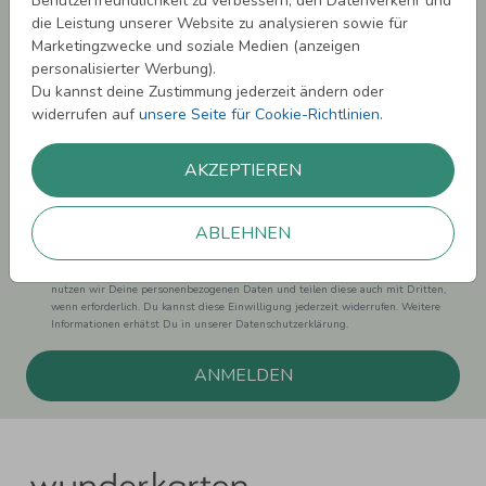
Benutzerfreundlichkeit zu verbessern, den Datenverkehr und
sichern!
die Leistung unserer Website zu analysieren sowie für
Marketingzwecke und soziale Medien (anzeigen
Melde Dich zu unserem Newsletter an und bleibe auf dem
personalisierter Werbung).
Laufenden.
Du kannst deine Zustimmung jederzeit ändern oder
widerrufen auf
unsere Seite für Cookie-Richtlinien
.
AKZEPTIEREN
Einwilligung zur Datennutzung für Marketingzwecke: Hiermit willigst Du ein,
dass wir Dich mit neuesten Informationen aus unserem Angebot informieren
ABLEHNEN
können. Dies umfasst den Versand unseres Newsletters. Zudem können wir Dir
Produktinformationen zu Deinen Interessen auf anderen Plattformen wie
Facebook und Google anzeigen. Um Dir diesen Service anbieten zu können,
nutzen wir Deine personenbezogenen Daten und teilen diese auch mit Dritten,
wenn erforderlich. Du kannst diese Einwilligung jederzeit widerrufen. Weitere
Informationen erhätst Du in unserer Datenschutzerklärung.
ANMELDEN