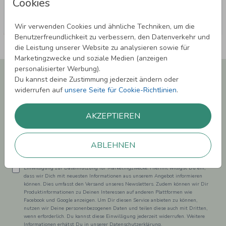
Cookies
Wir verwenden Cookies und ähnliche Techniken, um die
Benutzerfreundlichkeit zu verbessern, den Datenverkehr und
die Leistung unserer Website zu analysieren sowie für
Marketingzwecke und soziale Medien (anzeigen
personalisierter Werbung).
Newsletter abonnieren und 5,00 € Rabatt**
Du kannst deine Zustimmung jederzeit ändern oder
sichern!
widerrufen auf
unsere Seite für Cookie-Richtlinien
.
Melde Dich zu unserem Newsletter an und bleibe auf dem
Laufenden.
AKZEPTIEREN
ABLEHNEN
Einwilligung zur Datennutzung für Marketingzwecke: Hiermit willigst Du ein,
dass wir Dich mit neuesten Informationen aus unserem Angebot informieren
können. Dies umfasst den Versand unseres Newsletters. Zudem können wir Dir
Produktinformationen zu Deinen Interessen auf anderen Plattformen wie
Facebook und Google anzeigen. Um Dir diesen Service anbieten zu können,
nutzen wir Deine personenbezogenen Daten und teilen diese auch mit Dritten,
wenn erforderlich. Du kannst diese Einwilligung jederzeit widerrufen. Weitere
Informationen erhätst Du in unserer Datenschutzerklärung.