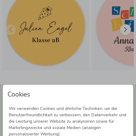
Newsletter abonnieren und 5,00 € Rabatt**
Cookies
sichern!
Melde Dich zu unserem Newsletter an und bleibe auf dem
Wir verwenden Cookies und ähnliche Techniken, um die
Laufenden.
Benutzerfreundlichkeit zu verbessern, den Datenverkehr und
die Leistung unserer Website zu analysieren sowie für
Marketingzwecke und soziale Medien (anzeigen
personalisierter Werbung).