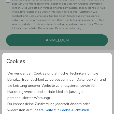
dass wir Dich mit neuesten Informationen aus unserem Angebot informieren
können. Dies umfasst den Versand unseres Newsletters. Zudem können wir Dir
Produktinformationen zu Deinen Interessen auf anderen Plattformen wie
Facebook und Google anzeigen. Um Dir diesen Service anbieten zu können,
nutzen wir Deine personenbezogenen Daten und teilen diese auch mit Dritten,
wenn erforderlich. Du kannst diese Einwilligung jederzeit widerrufen. Weitere
Informationen erhätst Du in unserer Datenschutzerklärung.
ANMELDEN
Cookies
Wir verwenden Cookies und ähnliche Techniken, um die
Benutzerfreundlichkeit zu verbessern, den Datenverkehr und
SPRÜCHE ZUM GEBURTSTAG
die Leistung unserer Website zu analysieren sowie für
Marketingzwecke und soziale Medien (anzeigen
personalisierter Werbung).
SPRÜCHE ZUR HOCHZEIT
Du kannst deine Zustimmung jederzeit ändern oder
widerrufen auf
unsere Seite für Cookie-Richtlinien
.