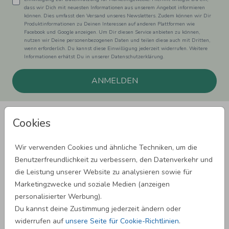
dass wir Dich mit neuesten Informationen aus unserem Angebot informieren
können. Dies umfasst den Versand unseres Newsletters. Zudem können wir Dir
Produktinformationen zu Deinen Interessen auf anderen Plattformen wie
Facebook und Google anzeigen. Um Dir diesen Service anbieten zu können,
nutzen wir Deine personenbezogenen Daten und teilen diese auch mit Dritten,
wenn erforderlich. Du kannst diese Einwilligung jederzeit widerrufen. Weitere
Informationen erhätst Du in unserer Datenschutzerklärung.
ANMELDEN
Cookies
Wir verwenden Cookies und ähnliche Techniken, um die
Benutzerfreundlichkeit zu verbessern, den Datenverkehr und
SPRÜCHE ZUM GEBURTSTAG
die Leistung unserer Website zu analysieren sowie für
Marketingzwecke und soziale Medien (anzeigen
personalisierter Werbung).
SPRÜCHE ZUR HOCHZEIT
Du kannst deine Zustimmung jederzeit ändern oder
widerrufen auf
unsere Seite für Cookie-Richtlinien
.