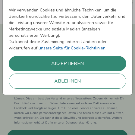
Wir verwenden Cookies und ähnliche Techniken, um die
Benutzerfreundlichkeit zu verbessern, den Datenverkehr und
die Leistung unserer Website zu analysieren sowie für
Marketingzwecke und soziale Medien (anzeigen
Newsletter abonnieren und 5,00 € Rabatt**
personalisierter Werbung).
sichern!
Du kannst deine Zustimmung jederzeit ändern oder
Melde Dich zu unserem Newsletter an und bleibe auf dem
widerrufen auf
unsere Seite für Cookie-Richtlinien
.
Laufenden.
AKZEPTIEREN
ABLEHNEN
Einwilligung zur Datennutzung für Marketingzwecke: Hiermit willigst Du ein,
dass wir Dich mit neuesten Informationen aus unserem Angebot informieren
können. Dies umfasst den Versand unseres Newsletters. Zudem können wir Dir
Produktinformationen zu Deinen Interessen auf anderen Plattformen wie
Facebook und Google anzeigen. Um Dir diesen Service anbieten zu können,
nutzen wir Deine personenbezogenen Daten und teilen diese auch mit Dritten,
wenn erforderlich. Du kannst diese Einwilligung jederzeit widerrufen. Weitere
Informationen erhätst Du in unserer Datenschutzerklärung.