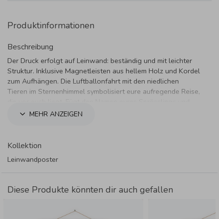
Produktinformationen
Beschreibung
Der Druck erfolgt auf Leinwand: beständig und mit leichter
Struktur. Inklusive Magnetleisten aus hellem Holz und Kordel
zum Aufhängen. Die Luftballonfahrt mit den niedlichen
Tieren im Sternenhimmel symbolisiert eure aufregende Reise,
die vor euch liegt. Fügt den Namen eures Sprösslings und
die Geburtsdaten hinzu und dekoriert die Zimmerwand.
MEHR ANZEIGEN
Kollektion
Leinwandposter
Diese Produkte könnten dir auch gefallen