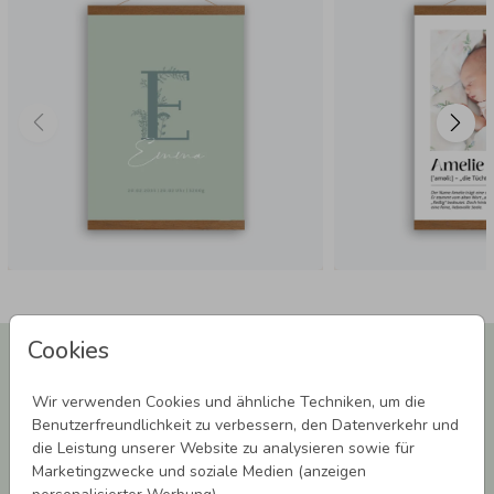
Cookies
Newsletter abonnieren und 5,00 € Rabatt**
sichern!
Wir verwenden Cookies und ähnliche Techniken, um die
Melde Dich zu unserem Newsletter an und bleibe auf dem
Benutzerfreundlichkeit zu verbessern, den Datenverkehr und
Laufenden.
die Leistung unserer Website zu analysieren sowie für
Marketingzwecke und soziale Medien (anzeigen