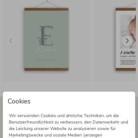
Cookies
Newsletter abonnieren und 5,00 € Rabatt**
sichern!
Wir verwenden Cookies und ähnliche Techniken, um die
Melde Dich zu unserem Newsletter an und bleibe auf dem
Benutzerfreundlichkeit zu verbessern, den Datenverkehr und
Laufenden.
die Leistung unserer Website zu analysieren sowie für
Marketingzwecke und soziale Medien (anzeigen