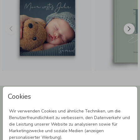
Newsletter abonnieren und 5,00 € Rabatt**
Cookies
sichern!
Melde Dich zu unserem Newsletter an und bleibe auf dem
Wir verwenden Cookies und ähnliche Techniken, um die
Laufenden.
Benutzerfreundlichkeit zu verbessern, den Datenverkehr und
die Leistung unserer Website zu analysieren sowie für
Marketingzwecke und soziale Medien (anzeigen
personalisierter Werbung).