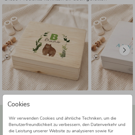
Cookies
Newsletter abonnieren und 5,00 € Rabatt**
Wir verwenden Cookies und ähnliche Techniken, um die
sichern!
Benutzerfreundlichkeit zu verbessern, den Datenverkehr und
Melde Dich zu unserem Newsletter an und bleibe auf dem
die Leistung unserer Website zu analysieren sowie für
Laufenden.