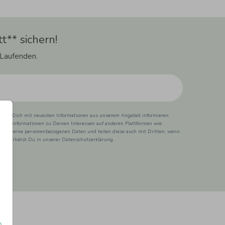
t** sichern!
 Laufenden.
ss wir Dich mit neuesten Informationen aus unserem Angebot informieren
duktinformationen zu Deinen Interessen auf anderen Plattformen wie
 wir Deine personenbezogenen Daten und teilen diese auch mit Dritten, wenn
ionen erhätst Du in unserer Datenschutzerklärung.