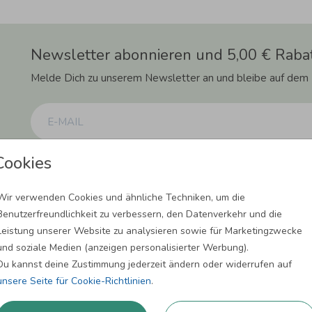
Newsletter abonnieren und 5,00 € Rabat
Melde Dich zu unserem Newsletter an und bleibe auf dem
Cookies
Einwilligung zur Datennutzung für Marketingzwecke: Hiermit willigst Du ein, da
können. Dies umfasst den Versand unseres Newsletters. Zudem können wir Dir Pro
Facebook und Google anzeigen. Um Dir diesen Service anbieten zu können, nutzen
erforderlich. Du kannst diese Einwilligung jederzeit widerrufen. Weitere Informat
Wir verwenden Cookies und ähnliche Techniken, um die
Benutzerfreundlichkeit zu verbessern, den Datenverkehr und die
ANMELDEN
Leistung unserer Website zu analysieren sowie für Marketingzwecke
und soziale Medien (anzeigen personalisierter Werbung).
Du kannst deine Zustimmung jederzeit ändern oder widerrufen auf
unsere Seite für Cookie-Richtlinien
.