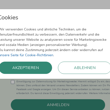
Cookies
Wir verwenden Cookies und ähnliche Techniken, um die
Benutzerfreundlichkeit zu verbessern, den Datenverkehr und die
Leistung unserer Website zu analysieren sowie für Marketingzwecke
Newsletter abonnieren und 5,00 € Rabat
und soziale Medien (anzeigen personalisierter Werbung).
Du kannst deine Zustimmung jederzeit ändern oder widerrufen auf
Melde Dich zu unserem Newsletter an und bleibe auf dem
unsere Seite für Cookie-Richtlinien
.
AKZEPTIEREN
ABLEHNEN
Einwilligung zur Datennutzung für Marketingzwecke: Hiermit willigst Du ein, da
können. Dies umfasst den Versand unseres Newsletters. Zudem können wir Dir Pro
Facebook und Google anzeigen. Um Dir diesen Service anbieten zu können, nutzen
erforderlich. Du kannst diese Einwilligung jederzeit widerrufen. Weitere Informat
ANMELDEN