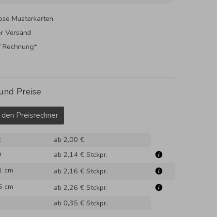
ose Musterkarten
er Versand
f Rechnung*
und Preise
 den Preisrechner
k
ab 2,00 €
m
ab 2,14 €
Stckpr.
1 cm
ab 2,16 €
Stckpr.
6 cm
ab 2,26 €
Stckpr.
ab 0,35 €
Stckpr.