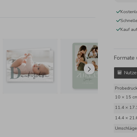
Kostenl
Schnell
Kauf au
Formate 
Nutze
Probedruc
10 × 15 c
11.4 × 17.
14.4 × 21.
Umschläge