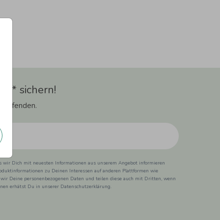
t** sichern!
 Laufenden.
ss wir Dich mit neuesten Informationen aus unserem Angebot informieren
duktinformationen zu Deinen Interessen auf anderen Plattformen wie
 wir Deine personenbezogenen Daten und teilen diese auch mit Dritten, wenn
ionen erhätst Du in unserer Datenschutzerklärung.