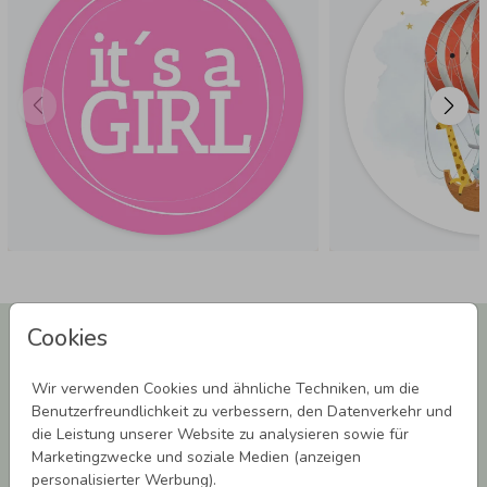
Newsletter abonnieren und 5,00 € Rabatt**
Cookies
sichern!
Melde Dich zu unserem Newsletter an und bleibe auf dem
Wir verwenden Cookies und ähnliche Techniken, um die
Laufenden.
Benutzerfreundlichkeit zu verbessern, den Datenverkehr und
die Leistung unserer Website zu analysieren sowie für
Marketingzwecke und soziale Medien (anzeigen
personalisierter Werbung).