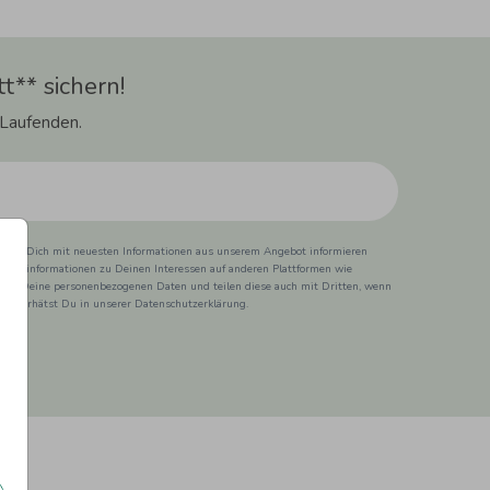
t** sichern!
 Laufenden.
ss wir Dich mit neuesten Informationen aus unserem Angebot informieren
duktinformationen zu Deinen Interessen auf anderen Plattformen wie
 wir Deine personenbezogenen Daten und teilen diese auch mit Dritten, wenn
ionen erhätst Du in unserer Datenschutzerklärung.