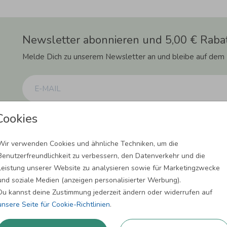
Newsletter abonnieren und 5,00 € Rabat
Melde Dich zu unserem Newsletter an und bleibe auf dem
Cookies
Einwilligung zur Datennutzung für Marketingzwecke: Hiermit willigst Du ein, da
können. Dies umfasst den Versand unseres Newsletters. Zudem können wir Dir Pro
Facebook und Google anzeigen. Um Dir diesen Service anbieten zu können, nutzen
erforderlich. Du kannst diese Einwilligung jederzeit widerrufen. Weitere Informat
Wir verwenden Cookies und ähnliche Techniken, um die
Benutzerfreundlichkeit zu verbessern, den Datenverkehr und die
ANMELDEN
Leistung unserer Website zu analysieren sowie für Marketingzwecke
und soziale Medien (anzeigen personalisierter Werbung).
Du kannst deine Zustimmung jederzeit ändern oder widerrufen auf
unsere Seite für Cookie-Richtlinien
.