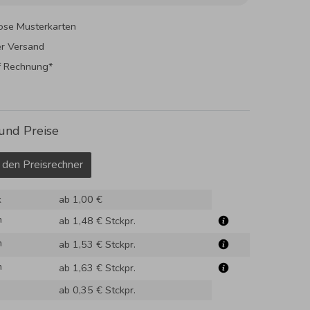
ose Musterkarten
er Versand
f Rechnung*
und Preise
 den Preisrechner
k
ab 1,00 €
m
ab 1,48 €
Stckpr.
m
ab 1,53 €
Stckpr.
m
ab 1,63 €
Stckpr.
ab 0,35 €
Stckpr.