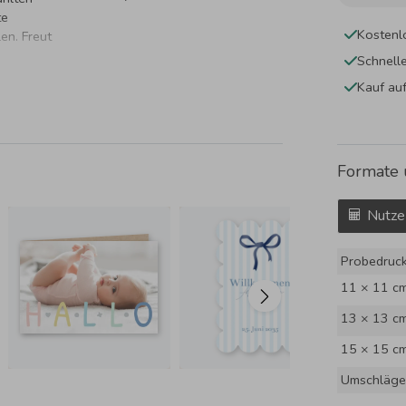
te
Kostenl
en. Freut
Schnell
Kauf au
Formate 
Nutze
Probedruc
11 × 11 c
13 × 13 c
15 × 15 c
Umschläge