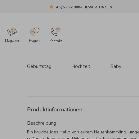
4.9/5 - 92.800+ BEWERTUNGEN
Magazin
Fragen
Kontakt
Geburtstag
Hochzeit
Baby
Produktinformationen
Beschreibung
Ein knuddeliges Hallo von eurem Neuankömmling, umg
süßen Teddybären und Monstera Blättern, dem auserw