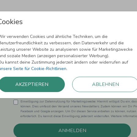
Cookies
Wir verwenden Cookies und ähnliche Techniken, um die
Benutzerfreundlichkeit zu verbessern, den Datenverkehr und die
Leistung unserer Website zu analysieren sowie für Marketingzwecke
Newsletter abonnieren und 5,00 € Rabat
und soziale Medien (anzeigen personalisierter Werbung).
Du kannst deine Zustimmung jederzeit ändern oder widerrufen auf
Melde Dich zu unserem Newsletter an und bleibe auf dem
unsere Seite für Cookie-Richtlinien
.
AKZEPTIEREN
ABLEHNEN
Einwilligung zur Datennutzung für Marketingzwecke: Hiermit willigst Du ein, da
können. Dies umfasst den Versand unseres Newsletters. Zudem können wir Dir Pro
Facebook und Google anzeigen. Um Dir diesen Service anbieten zu können, nutzen
erforderlich. Du kannst diese Einwilligung jederzeit widerrufen. Weitere Informat
ANMELDEN