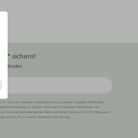
t** sichern!
 Laufenden.
ss wir Dich mit neuesten Informationen aus unserem Angebot informieren
duktinformationen zu Deinen Interessen auf anderen Plattformen wie
 wir Deine personenbezogenen Daten und teilen diese auch mit Dritten, wenn
ionen erhätst Du in unserer Datenschutzerklärung.