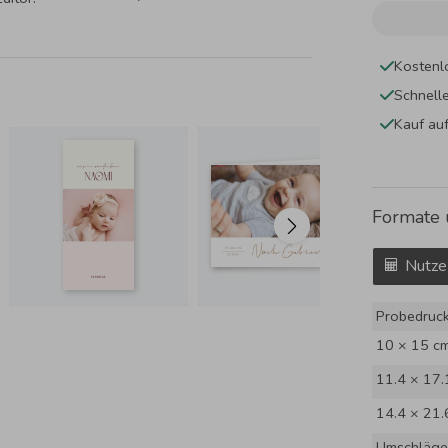
Kostenl
Schnell
Kauf au
Formate 
Nutze
Probedruc
10 × 15 c
11.4 × 17.
14.4 × 21.
Umschläge