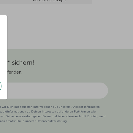
t** sichern!
 Laufenden.
ss wir Dich mit neuesten Informationen aus unserem Angebot informieren
duktinformationen zu Deinen Interessen auf anderen Plattformen wie
 wir Deine personenbezogenen Daten und teilen diese auch mit Dritten, wenn
ionen erhätst Du in unserer Datenschutzerklärung.