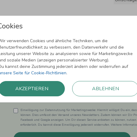
Cookies
Wir verwenden Cookies und ähnliche Techniken, um die
Benutzerfreundlichkeit zu verbessern, den Datenverkehr und die
Leistung unserer Website zu analysieren sowie für Marketingzwecke
und soziale Medien (anzeigen personalisierter Werbung).
Newsletter abonnieren und 5,00 € Rabat
Du kannst deine Zustimmung jederzeit ändern oder widerrufen auf
unsere Seite für Cookie-Richtlinien
.
Melde Dich zu unserem Newsletter an und bleibe auf dem
AKZEPTIEREN
ABLEHNEN
Einwilligung zur Datennutzung für Marketingzwecke: Hiermit willigst Du ein, da
können. Dies umfasst den Versand unseres Newsletters. Zudem können wir Dir Pro
Facebook und Google anzeigen. Um Dir diesen Service anbieten zu können, nutzen
erforderlich. Du kannst diese Einwilligung jederzeit widerrufen. Weitere Informat