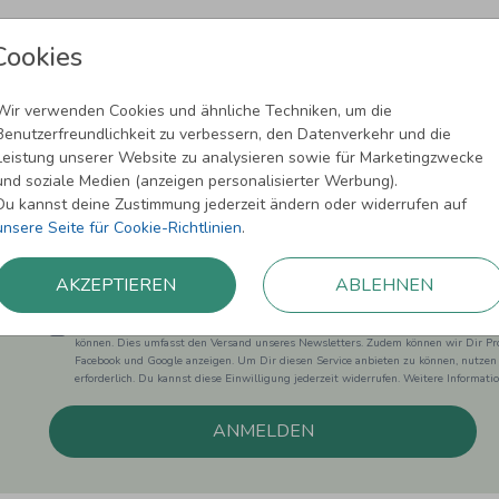
Cookies
Wir verwenden Cookies und ähnliche Techniken, um die
Benutzerfreundlichkeit zu verbessern, den Datenverkehr und die
Newsletter abonnieren und 5,00 € Rabat
Leistung unserer Website zu analysieren sowie für Marketingzwecke
und soziale Medien (anzeigen personalisierter Werbung).
Melde Dich zu unserem Newsletter an und bleibe auf dem
Du kannst deine Zustimmung jederzeit ändern oder widerrufen auf
unsere Seite für Cookie-Richtlinien
.
AKZEPTIEREN
ABLEHNEN
Einwilligung zur Datennutzung für Marketingzwecke: Hiermit willigst Du ein, da
können. Dies umfasst den Versand unseres Newsletters. Zudem können wir Dir Pro
Facebook und Google anzeigen. Um Dir diesen Service anbieten zu können, nutzen
erforderlich. Du kannst diese Einwilligung jederzeit widerrufen. Weitere Informat
ANMELDEN