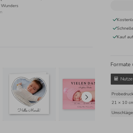
es Wunders
en
Kostenl
Schnell
Kauf au
Formate 
Nutze
Probedruc
21 × 10 c
Umschläge