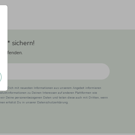
t** sichern!
 Laufenden.
ss wir Dich mit neuesten Informationen aus unserem Angebot informieren
duktinformationen zu Deinen Interessen auf anderen Plattformen wie
 wir Deine personenbezogenen Daten und teilen diese auch mit Dritten, wenn
ionen erhätst Du in unserer Datenschutzerklärung.