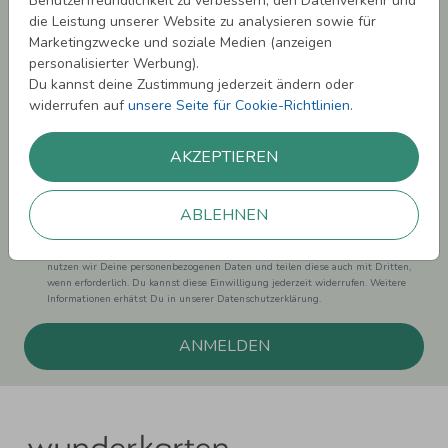
Benutzerfreundlichkeit zu verbessern, den Datenverkehr und
sichern!
die Leistung unserer Website zu analysieren sowie für
Marketingzwecke und soziale Medien (anzeigen
Melde Dich zu unserem Newsletter an und bleibe auf dem
personalisierter Werbung).
Laufenden.
Du kannst deine Zustimmung jederzeit ändern oder
widerrufen auf
unsere Seite für Cookie-Richtlinien
.
AKZEPTIEREN
Einwilligung zur Datennutzung für Marketingzwecke: Hiermit willigst Du ein,
dass wir Dich mit neuesten Informationen aus unserem Angebot informieren
ABLEHNEN
können. Dies umfasst den Versand unseres Newsletters. Zudem können wir Dir
Produktinformationen zu Deinen Interessen auf anderen Plattformen wie
Facebook und Google anzeigen. Um Dir diesen Service anbieten zu können,
nutzen wir Deine personenbezogenen Daten und teilen diese auch mit Dritten,
wenn erforderlich. Du kannst diese Einwilligung jederzeit widerrufen. Weitere
Informationen erhätst Du in unserer Datenschutzerklärung.
ANMELDEN