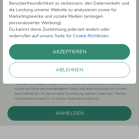
Benutzerfreundlichkeit zu verbessern, den Datenverkehr und
Newsletter abonnieren und 5,00 € Rabatt**
die Leistung unserer Website zu analysieren sowie für
sichern!
Marketingzwecke und soziale Medien (anzeigen
Melde Dich zu unserem Newsletter an und bleibe auf dem
personalisierter Werbung).
Laufenden.
Du kannst deine Zustimmung jederzeit ändern oder
widerrufen auf
unsere Seite für Cookie-Richtlinien
.
AKZEPTIEREN
Einwilligung zur Datennutzung für Marketingzwecke: Hiermit willigst Du ein,
ABLEHNEN
dass wir Dich mit neuesten Informationen aus unserem Angebot informieren
können. Dies umfasst den Versand unseres Newsletters. Zudem können wir Dir
Produktinformationen zu Deinen Interessen auf anderen Plattformen wie
Facebook und Google anzeigen. Um Dir diesen Service anbieten zu können,
nutzen wir Deine personenbezogenen Daten und teilen diese auch mit Dritten,
wenn erforderlich. Du kannst diese Einwilligung jederzeit widerrufen. Weitere
Informationen erhätst Du in unserer Datenschutzerklärung.
ANMELDEN