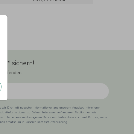
t** sichern!
 Laufenden.
ss wir Dich mit neuesten Informationen aus unserem Angebot informieren
duktinformationen zu Deinen Interessen auf anderen Plattformen wie
 wir Deine personenbezogenen Daten und teilen diese auch mit Dritten, wenn
ionen erhätst Du in unserer Datenschutzerklärung.