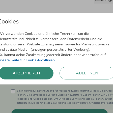
Cookies
Wir verwenden Cookies und ähnliche Techniken, um die
Benutzerfreundlichkeit zu verbessern, den Datenverkehr und die
Leistung unserer Website zu analysieren sowie für Marketingzwecke
und soziale Medien (anzeigen personalisierter Werbung).
Newsletter abonnieren und 5,00 € Rabat
Du kannst deine Zustimmung jederzeit ändern oder widerrufen auf
unsere Seite für Cookie-Richtlinien
.
Melde Dich zu unserem Newsletter an und bleibe auf dem
AKZEPTIEREN
ABLEHNEN
Einwilligung zur Datennutzung für Marketingzwecke: Hiermit willigst Du ein, da
können. Dies umfasst den Versand unseres Newsletters. Zudem können wir Dir Pro
Facebook und Google anzeigen. Um Dir diesen Service anbieten zu können, nutzen
erforderlich. Du kannst diese Einwilligung jederzeit widerrufen. Weitere Informat