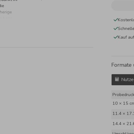
die
herige
n kann.
Kostenl
Schnell
Kauf au
Formate 
Nutze
Probedruc
10 × 15 c
11.4 × 17.
14.4 × 21.
Umschläge