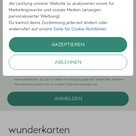
die Leistung unserer Website zu analysieren sowie für
Melde Dich zu unserem Newsletter an und bleibe auf dem
Marketingzwecke und soziale Medien (anzeigen
Laufenden.
personalisierter Werbung).
Du kannst deine Zustimmung jederzeit ändern oder
widerrufen auf
unsere Seite für Cookie-Richtlinien
.
AKZEPTIEREN
Einwilligung zur Datennutzung für Marketingzwecke: Hiermit willigst Du ein,
dass wir Dich mit neuesten Informationen aus unserem Angebot informieren
können. Dies umfasst den Versand unseres Newsletters. Zudem können wir Dir
ABLEHNEN
Produktinformationen zu Deinen Interessen auf anderen Plattformen wie
Facebook und Google anzeigen. Um Dir diesen Service anbieten zu können,
nutzen wir Deine personenbezogenen Daten und teilen diese auch mit Dritten,
wenn erforderlich. Du kannst diese Einwilligung jederzeit widerrufen. Weitere
Informationen erhätst Du in unserer Datenschutzerklärung.
ANMELDEN