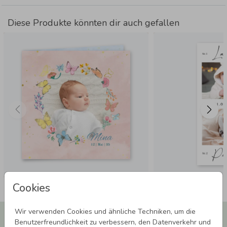
Diese Produkte könnten dir auch gefallen
Cookies
Wir verwenden Cookies und ähnliche Techniken, um die
Newsletter abonnieren und 5,00 € Rabatt**
Benutzerfreundlichkeit zu verbessern, den Datenverkehr und
sichern!