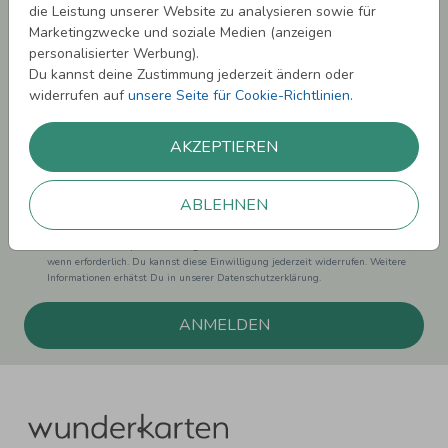
die Leistung unserer Website zu analysieren sowie für
Melde Dich zu unserem Newsletter an und bleibe auf dem
Marketingzwecke und soziale Medien (anzeigen
Laufenden.
personalisierter Werbung).
Du kannst deine Zustimmung jederzeit ändern oder
widerrufen auf
unsere Seite für Cookie-Richtlinien
.
AKZEPTIEREN
Einwilligung zur Datennutzung für Marketingzwecke: Hiermit willigst Du ein,
dass wir Dich mit neuesten Informationen aus unserem Angebot informieren
können. Dies umfasst den Versand unseres Newsletters. Zudem können wir Dir
ABLEHNEN
Produktinformationen zu Deinen Interessen auf anderen Plattformen wie
Facebook und Google anzeigen. Um Dir diesen Service anbieten zu können,
nutzen wir Deine personenbezogenen Daten und teilen diese auch mit Dritten,
wenn erforderlich. Du kannst diese Einwilligung jederzeit widerrufen. Weitere
Informationen erhätst Du in unserer Datenschutzerklärung.
ANMELDEN